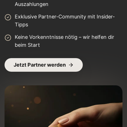
Auszahlungen
Exklusive Partner-Community mit Insider-
Tipps
Keine Vorkenntnisse nötig – wir helfen dir
beim Start
Jetzt Partner werden