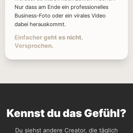
Nur dass am Ende ein professionelles
Business-Foto oder ein virales Video
dabei herauskommt.
Einfacher geht es nicht.
Versprochen.
Kennst du das Gefühl?
Du siehst andere Creator, die täglich