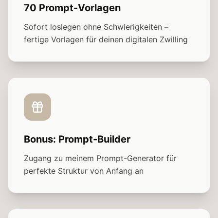
70 Prompt-Vorlagen
Sofort loslegen ohne Schwierigkeiten –
fertige Vorlagen für deinen digitalen Zwilling
Bonus: Prompt-Builder
Zugang zu meinem Prompt-Generator für
perfekte Struktur von Anfang an