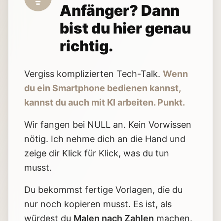
Anfänger? Dann
bist du hier genau
richtig.
Vergiss komplizierten Tech-Talk.
Wenn
du ein Smartphone bedienen kannst,
kannst du auch mit KI arbeiten. Punkt.
Wir fangen bei NULL an. Kein Vorwissen
nötig. Ich nehme dich an die Hand und
zeige dir Klick für Klick, was du tun
musst.
Du bekommst fertige Vorlagen, die du
nur noch kopieren musst. Es ist, als
würdest du
Malen nach Zahlen
machen.