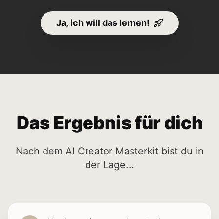
Ja, ich will das lernen!
Das Ergebnis für dich
Nach dem AI Creator Masterkit bist du in
der Lage...