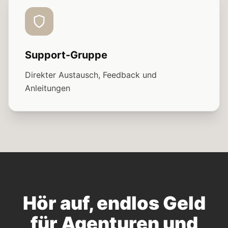
Support-Gruppe
Direkter Austausch, Feedback und
Anleitungen
Hör auf, endlos Geld
für Agenturen und