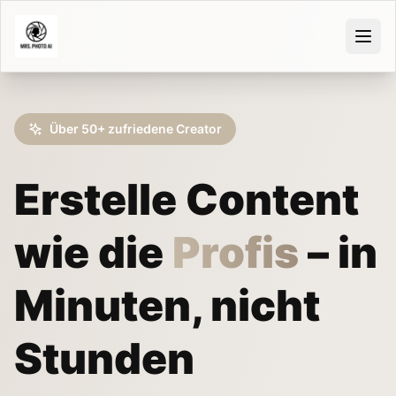
Zum Hauptinhalt springen
Über 50+ zufriedene Creator
Erstelle Content
wie die
Profis
– in
Minuten, nicht
Stunden