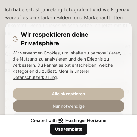
Ich habe selbst jahrelang fotografiert und weiß genau,
worauf es bei starken Bildern und Markenauftritten
ankommt. Genau dieses Wissen setze ich jetzt mit KI
um.
Wir respektieren deine
Privatsphäre
Ich muss mir nie wieder Gedanken über den fehlenden
Wir verwenden Cookies, um Inhalte zu personalisieren,
Content machen. Ich kann jede Bild- oder Videoidee in
die Nutzung zu analysieren und dein Erlebnis zu
Minuten ganz ohne Kamera, Schminke und auch am
verbessern. Du kannst selbst entscheiden, welche
späten Abend umsetzen.
Kategorien du zulässt. Mehr in unserer
Datenschutzerklärung
.
Ich helfe anderen Frauen, sichtbar zu werden ohne
sich zu verstellen. Denn ich weiß, wie es ist, ständig
Alle akzeptieren
perfekten Content liefern zu wollen und dabei sich
Nur notwendige
selbst zu verlieren. KI hat mir gezeigt, dass es auch
anders geht. Und mit der richtigen Technik zeigt sie
Einstellungen
Created with
Hostinger Horizons
vor allem eins: dich, wie du wirklich bist.
Use template