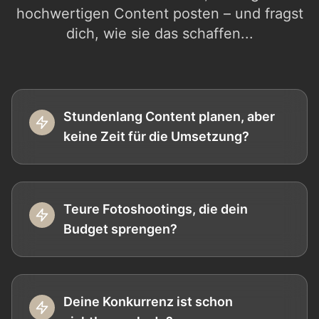
hochwertigen Content posten – und fragst
dich, wie sie das schaffen...
Stundenlang Content planen, aber
keine Zeit für die Umsetzung?
Teure Fotoshootings, die dein
Budget sprengen?
Deine Konkurrenz ist schon