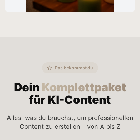
Das bekommst du
Dein
Komplettpaket
für KI-Content
Alles, was du brauchst, um professionellen
Content zu erstellen – von A bis Z