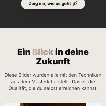
Zeig mir, wie es geht
Ein
Blick
in deine
Zukunft
Diese Bilder wurden alle mit den Techniken
aus dem Masterkit erstellt. Das ist die
Qualität, die du selbst erreichen kannst.